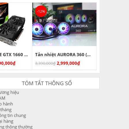
-12%
VGA GIGABYTE GTX 1660 Super 6G
Tản nhiệt AURORA 360 (ARGB) – Xigmatek – EN42814
90,000
₫
2,999,000
₫
3,390,000
₫
TÓM TẮT THÔNG SỐ
ương hiệu
AM
o hành
 tháng
ông tin chung
ại hàng
ng thông thường