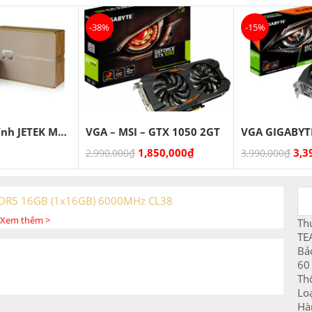
-38%
-15%
Nguồn máy tính JETEK Model 600 ELITE V5
VGA – MSI – GTX 1050 2GT
1,850,000
₫
3,3
2,990,000
₫
3,990,000
₫
DDR5 16GB (1x16GB) 6000MHz CL38
Xem thêm >
Th
TE
Bả
60
Th
Lo
Hà