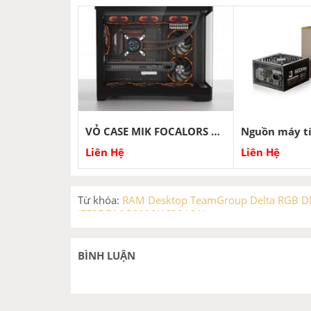
VỎ CASE MIK FOCALORS M BLACK
Liên Hệ
Liên Hệ
Từ khóa:
RAM Desktop TeamGroup Delta RGB 
(FF3D516G6000HC38A01)
BÌNH LUẬN