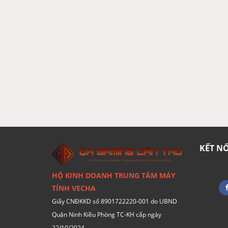
KẾT N
HỘ KINH DOANH TRUNG TÂM MÁY
TÍNH VECHA
Giấy CNĐKKD số 8901722220-001 do UBND
Quận Ninh Kiều Phòng TC-KH cấp ngày
22/10/2024