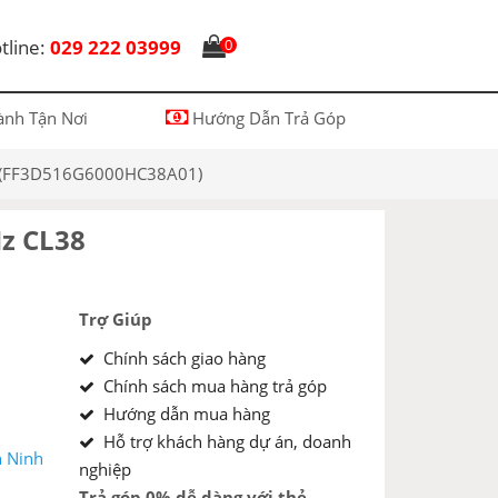
tline:
029 222 03999
0
nh Tận Nơi
Hướng Dẫn Trả Góp
 (FF3D516G6000HC38A01)
z CL38
Trợ Giúp
Chính sách giao hàng
Chính sách mua hàng trả góp
Hướng dẫn mua hàng
Hỗ trợ khách hàng dự án, doanh
n Ninh
nghiệp
Trả góp 0% dễ dàng với thẻ