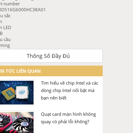
rt-number
3D516G6000HC38A01
u sắc
n
n LED
B
u cầu
ming
 hình chi tiết
Thông Số Đầy Đủ
ng lượng
x 16GB
́ hệ
IN TỨC LIÊN QUAN
R5
s
Tìm hiểu về chip Intel và các
00MHz
dòng chip Intel nổi bật mà
ming
bạn nên biết
ltage
25V
Quạt card màn hình không
C
quay có phải lỗi không?
C