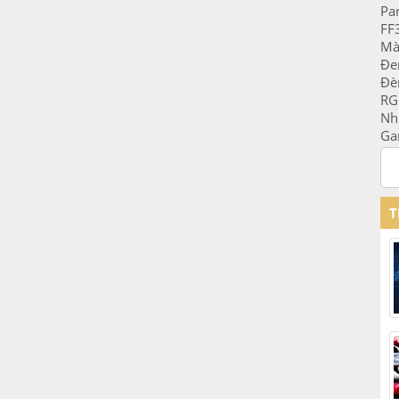
Pa
FF
Mà
Đe
Đè
RG
Nh
Ga
Cấu
Du
1 
Thê
T
DD
Bu
60
Ti
38
Vo
1.
EC
EC