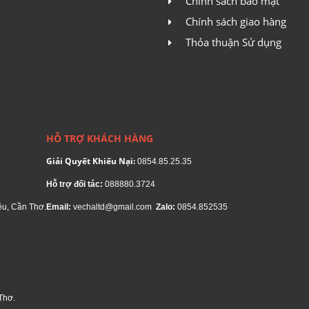
Chính sách bảo mật
Chính sách giao hàng
Thỏa thuận Sử dụng
HỖ TRỢ KHÁCH HÀNG
Giải Quyết Khiếu Nại:
0854.85.25.35
Hỗ trợ đối tác:
088880.3724
ều, Cần Thơ.
Email:
vechaltd@gmail.com
Zalo:
0854.852535
Thơ.