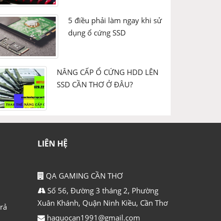
5 điều phải làm ngay khi sử
dụng ổ cứng SSD
NÂNG CẤP Ổ CỨNG HDD LÊN
SSD CẦN THƠ Ở ĐÂU?
LIÊN HỆ
QA GAMING CẦN THƠ
Số 56, Đường 3 tháng 2, Phường
Xuân Khánh, Quận Ninh Kiều, Cần Thơ
rả
haquocan1991@gmail.com