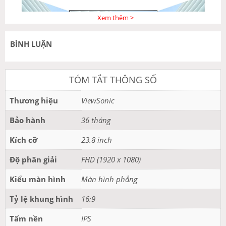
Xem thêm >
BÌNH LUẬN
TÓM TẮT THÔNG SỐ
Thương hiệu
ViewSonic
Hình ảnh Mượt mà với Tần số
Bảo hành
36 tháng
quét 100Hz
Kích cỡ
23.8 inch
Độ phân giải
FHD (1920 x 1080)
Với tần số quets lên tới 100Hz, bạn có thể trải nghiệm hình
ảnh mượt mà thực sự. Điều này dẫn đến việc cải thiện độ
Kiểu màn hình
Màn hình phẳng
rõ nét của hình ảnh khi xem, giảm hiện tượng giật màn
hình trong các cảnh hành động nhanh và hỗ trợ các tác vụ
Tỷ lệ khung hình
16:9
liên quan đến công việc, giảm căng thẳng mắt và tăng năng
suất.
Tấm nền
IPS