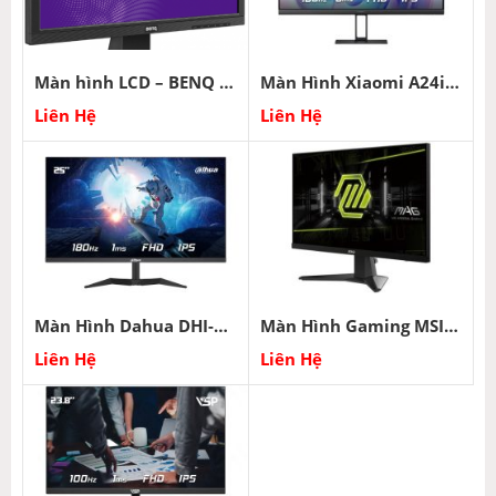
Màn hình LCD – BENQ – DL2020
Màn Hình Xiaomi A24i ELA5444EU 23.8 inch FHD IPS 100Hz 6ms
Liên Hệ
Liên Hệ
Màn Hình Dahua DHI-LM25-E231 25 inch FHD IPS 180Hz 1ms
Màn Hình Gaming MSI MAG 256F 24.5 inch FHD IPS 180Hz 1ms
Liên Hệ
Liên Hệ