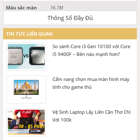
Màu sắc màn
16.7M
hình
Thông Số Đầy Đủ
Độ tương phản
1300:1
TIN TỨC LIÊN QUAN
Độ sáng màn
250 Nits
hình
So sánh Core i3 Gen 10100 với Core
i5 9400F – Bên nào mạnh hơn?
Tần số quét
100Hz
Thời gian phản
1 ms
hồi
Cẩm nang chọn mua màn hình máy
tính cho game thủ
Vesa
100 x 100 mm
Phản ứng ngay lập tức
Cổng kết nối màn
1 x HDMI 1.4, 1 x VGA
hình
Vệ Sinh Laptop Lấy Liền Cần Thơ Chỉ
Trải nghiệm hiệu suất tốt hơn và chuyển đổi màu sắc mượt
Với 100k
Phân loại màn
Gaming
mà hơn với tốc độ phản hồi nhanh 1ms (MPRT). Phản ứng
nhanh hơn và làm việc với độ chính xác cao hơn.
hình
Màu sắc
Hồng