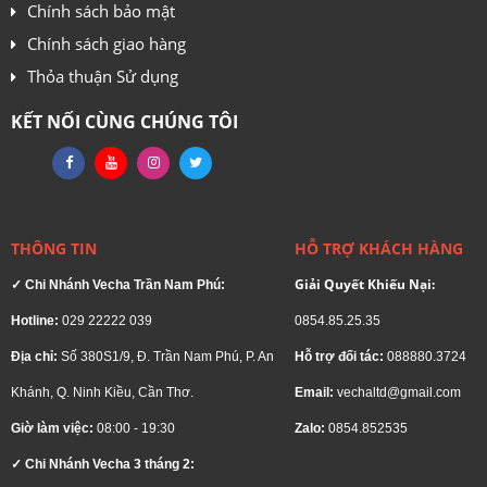
Chính sách bảo mật
Chính sách giao hàng
Thỏa thuận Sử dụng
KẾT NỐI CÙNG CHÚNG TÔI
THÔNG TIN
HỖ TRỢ KHÁCH HÀNG
Giải Quyết Khiếu Nại:
✓ Chi Nhánh Vecha Trần Nam Phú:
Hotline:
029 22222 039
0854.85.25.35
Thiết kế cạnh viền Siêu mỏng
Địa chỉ:
Số 380S1/9, Đ. Trần Nam Phú, P. An
Hỗ trợ đối tác:
088880.3724
Giải phóng góc nhìn khỏi các viền màn hình cồng kềnh với
Khánh, Q. Ninh Kiều, Cần Thơ.
Email:
vechaltd@gmail.com
thiết kế cạnh viền siêu mỏng. Tận hưởng thiết kế mượt mà
mang lại vẻ đẹp trang nhã và khả năng liên kết đa màn
Giờ làm việc:
08:00 - 19:30
Zalo:
0854.852535
hình mượt mà.
✓ Chi Nhánh Vecha 3 tháng 2: