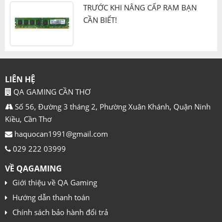
TRƯỚC KHI NÂNG CẤP RAM BẠN
CẦN BIẾT!
LIÊN HỆ
QA GAMING CẦN THƠ
Số 56, Đường 3 tháng 2, Phường Xuân Khánh, Quận Ninh
Kiều, Cần Thơ
haquocan1991@gmail.com
029 222 03999
Full HD 1080p
VỀ QAGAMING
Độ phân giải Full HD 1920×1080 cho ra hình ảnh rõ ràng
Giới thiệu về QA Gaming
từng pixel. Trải nghiệm độ nét và chi tiết tuyệt vời khi làm
việc, chơi game hoặc thưởng thức các nội dung giải trí mới
Hướng dẫn thanh toán
nhất.
Chính sách bảo hành đổi trả