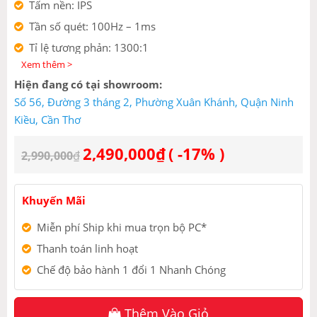
Tấm nền: IPS
Tần số quét: 100Hz – 1ms
Tỉ lệ tương phản: 1300:1
Xem thêm >
Độ sáng: 250cd/m2
Hiện đang có tại showroom:
VESA: 100x100mm
Số 56, Đường 3 tháng 2, Phường Xuân Khánh, Quận Ninh
Dải màu: 16.7 triệu màu
Kiều, Cần Thơ
Cổng kết nối: HDMI, VGA
2,490,000
₫
( -17% )
2,990,000
₫
Khuyến Mãi
Miễn phí Ship khi mua trọn bộ PC*
Thanh toán linh hoạt
Chế độ bảo hành 1 đổi 1 Nhanh Chóng
Thêm Vào Giỏ