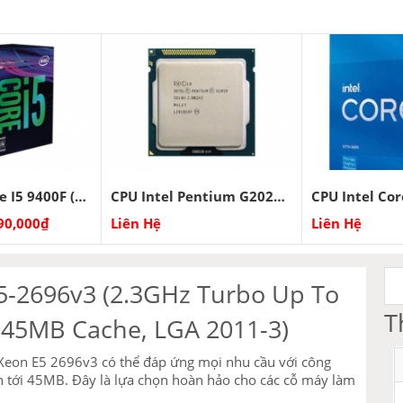
CPU Intel Core I5 9400F (2.90 GHz – 4.10 GHz)
CPU Intel Pentium G2020 (2.90GHz) 2nd
90,000
₫
Liên Hệ
Liên Hệ
E5-2696v3 (2.3GHz Turbo Up To
T
 45MB Cache, LGA 2011-3)
 Xeon E5 2696v3 có thể đáp ứng mọi nhu cầu với công
n tới 45MB. Đây là lựa chọn hoàn hảo cho các cỗ máy làm