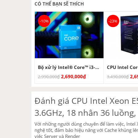
CÓ THỂ BẠN SẼ THÍCH
-10%
-23%
Bộ xử lý Intel® Core™ i3-12100F
2,690,000
₫
2,6
2,990,000
₫
3,490,000
₫
Đánh giá CPU Intel Xeon 
3.6GHz, 18 nhân 36 luồng,
Với những người dùng chuyên để làm việc, Intel
nghệ tốt, đảm bảo hiệu năng với Cache khủng lê
việc Server và Render