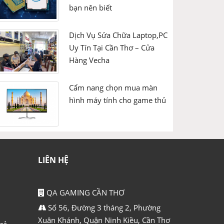
bạn nên biết
AVX2 / Advance
BMI / BMI1 + B
F16C / 16-bit F
Dịch Vụ Sửa Chữa Laptop,PC
FMA3 / 3-opera
Uy Tín Tại Cần Thơ – Cửa
EM64T / Exten
Hàng Vecha
NX / XD / Execu
HT / Hyper-Thr
VT-x / Virtuali
Cẩm nang chọn mua màn
TBT / Turbo Bo
hình máy tính cho game thủ
TXT / Trusted 
Dây truyền công nghệ
22nm
Điện áp tiêu thụ tối đa
145W
LIÊN HỆ
QA GAMING CẦN THƠ
Số 56, Đường 3 tháng 2, Phường
Xuân Khánh, Quận Ninh Kiều, Cần Thơ
rả