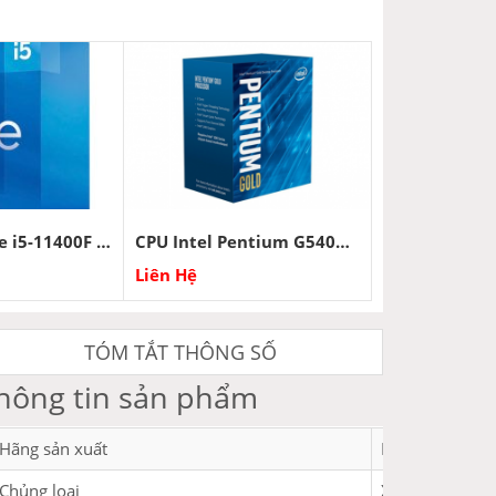
CPU Intel Core i5-11400F (Up to 4.40 GHz, 6 nhân 12 luồng, 12M Cache, Socket 1200)
CPU Intel Pentium G5400 (3.70Ghz)
Liên Hệ
TÓM TẮT THÔNG SỐ
hông tin sản phẩm
Hãng sản xuất
Intel
Chủng loại
Xeon E5-2696