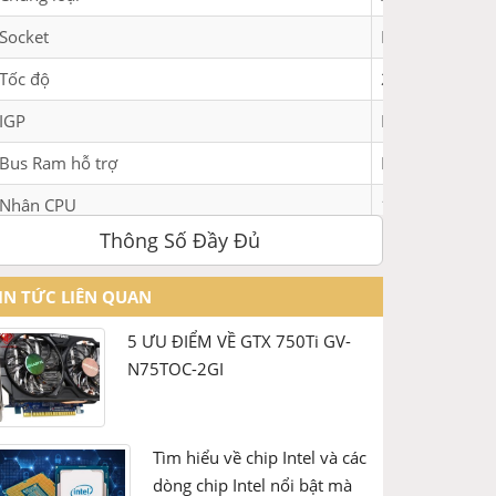
Socket
Intel LGA 2011
Tốc độ
2.3 GHz – Tur
IGP
N / A
Bus Ram hỗ trợ
DDR4- 1600/1
Nhân CPU
18 Core
Thông Số Đầy Đủ
Luồng CPU
36 Thread
Bộ nhớ đệm
45MB
IN TỨC LIÊN QUAN
Tập lệnh
MMX instructi
5 ƯU ĐIỂM VỀ GTX 750Ti GV-
SSE / Streamin
N75TOC-2GI
SSE2 / Streami
SSE3 / Streami
SSSE3 / Suppl
SSE4 / SSE4.1 
Tìm hiểu về chip Intel và các
AES / Advanced
dòng chip Intel nổi bật mà
AVX / Advanced