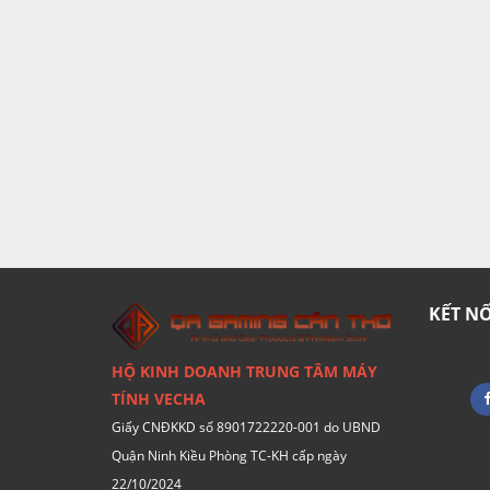
Pentium siêu phân luồng
Với 2 nhân 4 luồng ngang bằng với những CPU C
sẽ trơn tru như thế nào khi nó được giải quyết t
Phổ cập máy tính đến mọi đối 
Dủ ở đâu hay làm bất kỳ việc gì, khi đã tìm đến 
hợp với tình hình tài chính và nhu cầu của mình.
đều xứng đáng tận hưởng những giá trị mà Intel 
KẾT N
HỘ KINH DOANH TRUNG TÂM MÁY
TÍNH VECHA
Giấy CNĐKKD số 8901722220-001 do UBND
Quận Ninh Kiều Phòng TC-KH cấp ngày
22/10/2024