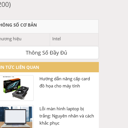
200)
HÔNG SỐ CƠ BẢN
hương hiệu
Intel
Thông Số Đầy Đủ
oại CPU
Dành cho máy bàn
ên gọi
Pentium Gold-G6400
IN TỨC LIÊN QUAN
Hướng dẫn nâng cấp card
HI TIẾT
đồ họa cho máy tính
ocket
FCLGA 1200
ên thế hệ
Comet Lake
Lỗi màn hình laptop bị
trắng: Nguyên nhân và cách
ố nhân
2
khắc phục