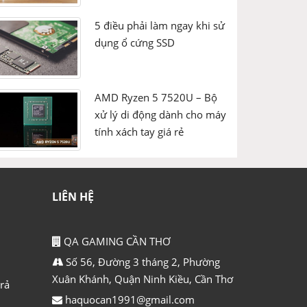
ố luồng
4
5 điều phải làm ngay khi sử
dụng ổ cứng SSD
ốc độ cơ bản
4.0 GHz
ốc độ tối đa
AMD Ryzen 5 7520U – Bộ
ache
xử lý di động dành cho máy
4MB
tính xách tay giá rẻ
iến trình sản xuất
14nm
ỗ trợ 64-bit
Có
LIÊN HỆ
ỗ trợ Siêu phân luồng
Có
QA GAMING CẦN THƠ
ỗ trợ bộ nhớ
DDR4 2666 MHz
Số 56, Đường 3 tháng 2, Phường
ỗ trợ số kênh bộ nhớ
Xuân Khánh, Quận Ninh Kiều, Cần Thơ
2
rả
haquocan1991@gmail.com