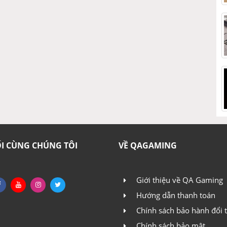
S
T
ore i3 của năm 2017, hãy tưởng tượng công việc của bạn
rên chiếc
Intel Pentium Gold G6400
.
T
tượng
C
hệ sinh thái của Intel bạn sẽ luôn tìm được sản phẩm phù
 Từ học sinh sinh viên đến vùng hải đảo xa xôi, mọi người
T
mang lại.
H
ỐI CÙNG CHÚNG TÔI
VỀ QAGAMING
H
Giới thiệu về QA Gaming
H
Hướng dẫn thanh toán
H
Chính sách bảo hành đổi t
Chính sách bảo mật