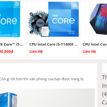
Bộ xử lý Intel® Core™ i3-10105 NEW
CPU Intel Core i5-11400F (Up to 4.40 GHz, 6 nhân 12 luồng, 18M Cache, Socket 1700)
90,000
₫
Liên Hệ
Liên Hệ
T
òn gì tốt hơn khi văn phòng của bạn được trang bị
I
(
C