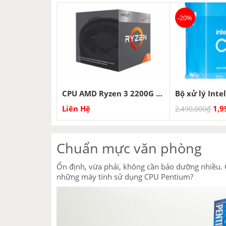
-20%
CPU AMD Ryzen 3 2200G (3.50 GHz – 3.70 GHz)
Liên Hệ
1,9
2,490,000
₫
Chuẩn mực văn phòng
Ổn định, vừa phải, không cần bảo dưỡng nhiều. C
những máy tính sử dụng CPU Pentium?