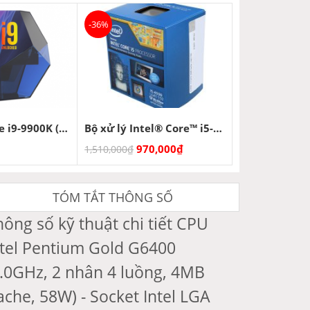
-36%
CPU Intel Core i9-9900K (3.6 GHz – 5.0 GHz)
Bộ xử lý Intel® Core™ i5-4590 Like New
970,000
₫
1,510,000
₫
TÓM TẮT THÔNG SỐ
hông số kỹ thuật chi tiết CPU
ntel Pentium Gold G6400
4.0GHz, 2 nhân 4 luồng, 4MB
ache, 58W) - Socket Intel LGA