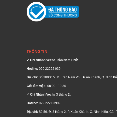
THÔNG TIN
✓ Chi Nhánh Vecha Trần Nam Phú:
Hotline:
029 22222 039
Địa chỉ:
Số 380S1/9, Đ. Trần Nam Phú, P. An Khánh, Q. Ninh Ki
Giờ làm việc:
08:00 - 19:30
✓ Chi Nhánh Vecha 3 tháng 2:
Tiết kiệm điện
Hotline:
029 222 03999
Không chỉ có mức giá phù hợp với đại bộ phận 
Địa chỉ:
Số 56, Đ. 3 tháng 2, P. Xuân Khánh, Q. Ninh Kiều, Cần 
vào việc bảo vệ môi trường khi năng lượng của