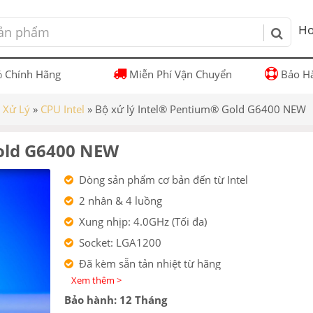
Ho
 Chính Hãng
Miễn Phí Vận Chuyển
Bảo Hà
i Xử Lý
»
CPU Intel
»
Bộ xử lý Intel® Pentium® Gold G6400 NEW
Gold G6400 NEW
Dòng sản phẩm cơ bản đến từ Intel
2 nhân & 4 luồng
Xung nhịp: 4.0GHz (Tối đa)
Socket: LGA1200
Đã kèm sẵn tản nhiệt từ hãng
Xem thêm >
Đã tích hợp sẵn iGPU
Bảo hành: 12 Tháng