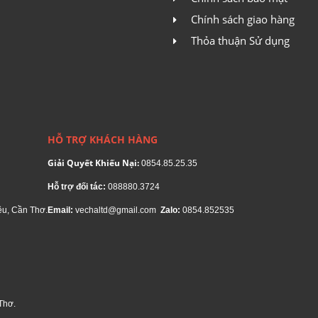
H
Chính sách giao hàng
N
Thỏa thuận Sử dụng
T
b
T
HỖ TRỢ KHÁCH HÀNG
đ
Giải Quyết Khiếu Nại:
0854.85.25.35
P
Hỗ trợ đối tác:
088880.3724
ều, Cần Thơ.
Email:
vechaltd@gmail.com
Zalo:
0854.852535
S
T
T
người tiêu dùng, sử dụng các CPU Pentium còn góp phần
Thơ.
CPU
này là rất thấp.