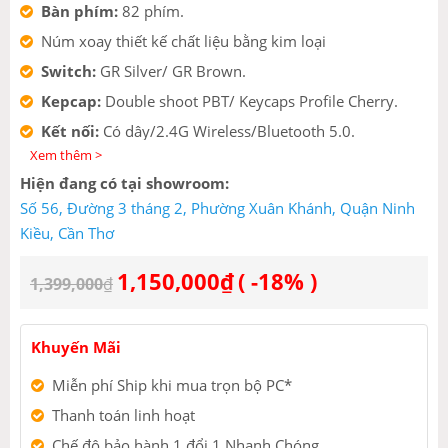
Bàn phím:
82 phím.
Núm xoay thiết kế chất liệu bằng kim loại
Switch:
GR Silver/ GR Brown.
Kepcap:
Double shoot PBT/ Keycaps Profile Cherry.
Kết nối:
Có dây/2.4G Wireless/Bluetooth 5.0.
Xem thêm >
Dung lượng pin:
4000mAh
Hiện đang có tại showroom:
Có hỗ trợ Hot-swap (5 Pin)
Số 56, Đường 3 tháng 2, Phường Xuân Khánh, Quận Ninh
Màu sắc:
Đen / Trắng.
Kiều, Cần Thơ
1,150,000
₫
( -18% )
1,399,000
₫
Khuyến Mãi
Miễn phí Ship khi mua trọn bộ PC*
Thanh toán linh hoạt
Chế độ bảo hành 1 đổi 1 Nhanh Chóng