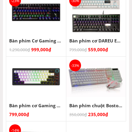
-23%
-30%
Bàn phím Cơ Gaming Zadez GT-015DK (Đen)
Bàn phím cơ DAREU EK87 V2 (Đen/Trắng)
999,000
₫
559,000
₫
1,290,000
₫
799,000
₫
-33%
Bàn phím cơ Gaming DAREU EK65s
Bàn phím chuột Boston 8310
799,000
₫
235,000
₫
350,000
₫
-14%