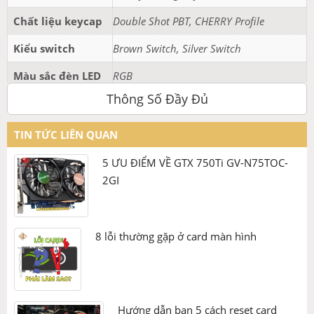
cùng lúc.
Chất liệu keycap
Double Shot PBT, CHERRY Profile
Machenike được trang bị pin lithium dung lượng
4000mAh, cung cấp thời lượng sử dụng lâu dài mà không
Kiểu switch
Brown Switch, Silver Switch
cần lo lắng về việc sạc pin thường xuyên. Đây là sản phẩm
lý tưởng cho những ai tìm kiếm sự linh hoạt, hiệu suất và
Màu sắc đèn LED
RGB
phong cách trong cùng một bàn phím cơ.
Thông Số Đầy Đủ
Màu sắc
Đen, Trắng
TIN TỨC LIÊN QUAN
5 ƯU ĐIỂM VỀ GTX 750Ti GV-N75TOC-
2GI
8 lỗi thường gặp ở card màn hình
Hướng dẫn bạn 5 cách reset card