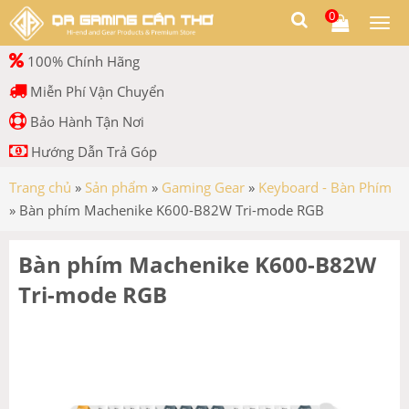
0
Togg
men
100% Chính Hãng
Miễn Phí Vận Chuyển
Bảo Hành Tận Nơi
Hướng Dẫn Trả Góp
Trang chủ
»
Sản phẩm
»
Gaming Gear
»
Keyboard - Bàn Phím
»
Bàn phím Machenike K600-B82W Tri-mode RGB
Bàn phím Machenike K600-B82W
Tri-mode RGB